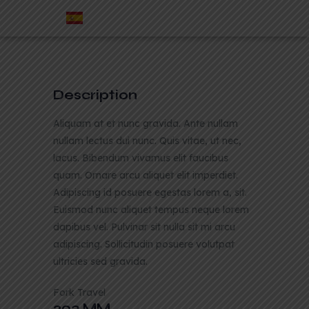
Description
Aliquam at et nunc gravida. Ante nullam
nullam lectus dui nunc. Quis vitae, ut nec,
lacus. Bibendum vivamus elit faucibus
quam. Ornare arcu aliquet elit imperdiet.
Adipiscing id posuere egestas lorem a, sit.
Euismod nunc aliquet tempus neque lorem
dapibus vel. Pulvinar sit nulla sit mi arcu
adipiscing. Sollicitudin posuere volutpat
ultricies sed gravida.
Fork Travel
203 MM