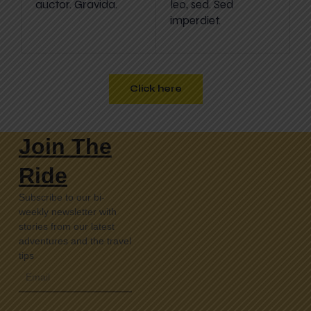
auctor. Gravida.
leo, sed. Sed
imperdiet.
Click here
Join The
Ride
Subscribe to our bi-
weekly newsletter with
stories from our latest
adventures and the travel
tips