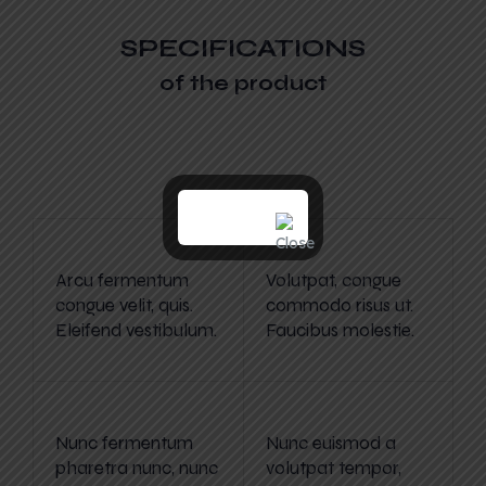
SPECIFICATIONS
of the product
Arcu fermentum
Volutpat, congue
congue velit, quis.
commodo risus ut.
Eleifend vestibulum.
Faucibus molestie.
Nunc fermentum
Nunc euismod a
pharetra nunc, nunc
volutpat tempor,