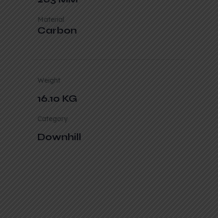
Material
Carbon
Weight
16.10 KG
Category
Downhill